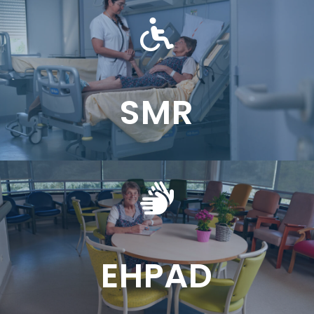
SMR
EHPAD