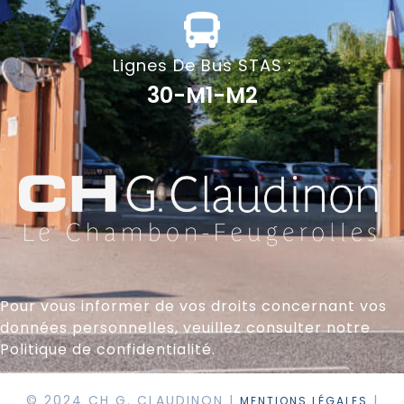
Lignes De Bus STAS :
30-M1-M2
Pour vous informer de vos droits concernant vos
données personnelles, veuillez consulter notre
Politique de confidentialité.
© 2024 CH G. CLAUDINON |
|
MENTIONS LÉGALES